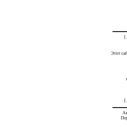
[
Этот са
[
Ав
Пе