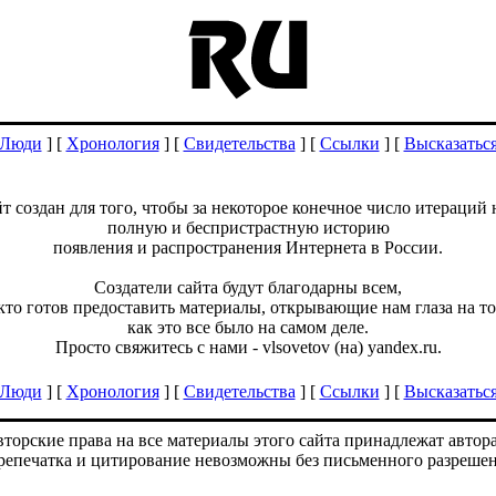
Люди
] [
Хронология
] [
Свидетельства
] [
Ссылки
] [
Высказатьс
йт создан для того, чтобы за некоторое конечное число итераций 
полную и беспристрастную историю
появления и распространения Интернета в России.
Создатели сайта будут благодарны всем,
кто готов предоставить материалы, открывающие нам глаза на то
как это все было на самом деле.
Просто свяжитесь с нами - vlsovetov (на) yandex.ru.
Люди
] [
Хронология
] [
Свидетельства
] [
Ссылки
] [
Высказатьс
торские права на все материалы этого сайта принадлежат автор
репечатка и цитирование невозможны без письменного разрешен