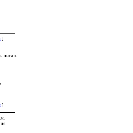
я
]
написать
,
я
]
ам.
ия.