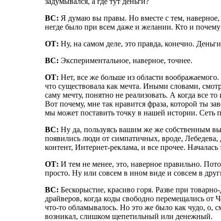
задумывался, а где тут деньги?
ВС:
Я думаю вы правы. Но вместе с тем, наверное, 
негде было при всем даже и желании. Кто и почему
ОТ:
Ну, на самом деле, это правда, конечно. Деньг
ВС:
Экспериментальное, наверное, точнее.
ОТ:
Нет, все же больше из области воображаемого.
что существовала как мечта. Иными словами, смотре
саму мечту, понятно не реализовать. А когда все 
Вот почему, мне так нравится фраза, которой ты за
мы может поставить точку в нашей истории. Сеть по
ВС:
Ну да, пользуясь вашим же же собственным выр
появились люди от симпатичных, вроде, Лебедева, 
контент, Интернет-реклама, и все прочее. Началась
ОТ:
И тем не менее, это, наверное правильно. Пото
просто. Ну или совсем в ином виде и совсем в дру
ВС:
Бескорыстие, красиво горя. Разве при товарно
драйверов, когда коды свободно перемещались от Че
что-то обламывалось. Но это же было как чудо, о, 
возникал, слишком щепетильный или денежный.