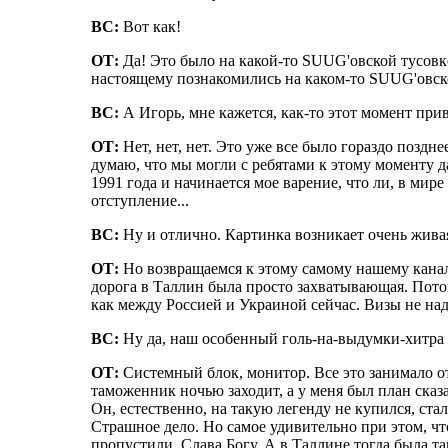
ВС:
Вот как!
ОТ:
Да! Это было на какой-то SUUG'овской тусовке.
настоящему познакомились на каком-то SUUG'овск
ВС:
А Игорь, мне кажется, как-то этот момент при
ОТ:
Нет, нет, нет. Это уже все было гораздо поздне
думаю, что мы могли с ребятами к этому моменту д
1991 года и начинается мое варение, что ли, в мир
отступление...
ВС:
Ну и отлично. Картинка возникает очень живая
ОТ:
Но возвращаемся к этому самому нашему каналу
дорога в Таллин была просто захватывающая. Потом
как между Россией и Украиной сейчас. Визы не над
ВС:
Ну да, наш особенный голь-на-выдумки-хитра 
ОТ:
Системный блок, монитор. Все это занимало от
таможенник ночью заходит, а у меня был план сказат
Он, естественно, на такую легенду не купился, ста
Страшное дело. Но самое удивительно при этом, что
пропустили. Слава Богу. А в Таллине тогда была та