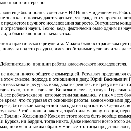
ыло просто интересно.
гда люди еще были полны советским НИИшным идеализмом. Работа
е знал как и почему даются деньги, утверждаются проекты, возн
я с предметом научного исследования запросто. Энтузиасты конц
и отраслевой науки. Техно, ведь, фактически было одним из нау
ги, и благосклонность начальства...
нного практического результата. Можно было в отраслевом центр
, получая под это ресурсы, имея необходимые условия и так далее
 Действительно, принцип работы классического исследователя.
 не имели ничего общего с коммерцией. Результат представлял с
 в этом смысле, подхода и отношения к делу, Юрий Васильевич Г
л изыскивать ресурсы, вкладывать средства, не требуя не то чт
делать то, что мы сделали. Во всяком случае, заслуга Герасимова
й, все ребята-технари, которые этим занимались, у них у всех был
ное время, что-то урывая от основной работы, всевозможными д
реса, без всякой конкретной выгоды на горизонте. О деньгах, во
езультата. Чтобы пошли пакеты, заработала маршрутизация, перев
 Таллин - Хельсинки? Какая от этого могла быть вообще коммер
и Бурков, ни Бардин, тогда никто. Даже идеологи всего этого де
имал, но именно таким образом мне все это тогда представлялось,