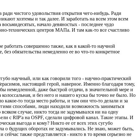
 ради чистого удовольствия открытия чего-нибудь. Ради
икают хозтемы и так далее. И заработать на всем этом всем
а восьмидесятых, начало девяностых - последнее чудо
чно-технических центров МАПа. И там как-то все счастливо
е работать совершенно также, как в какой-то научной
, без обязательства немедленно ее во что-то конкретное
угубо научный, или как говорили того - научно-практический
ерасимов, настоящий герой, наверное. Именно благодаря тому,
обы немедленной, даже быстрой отдачи, в значительной мере и
 колоссальная, и без него и нашего куска бы точно не было. Но
о какое-то тогда место работы, и там они что-то делали и за
ругими способами, люди находили возможность заниматься
 всяком случае, никто тогда не задумывался ни на одну
ели с RIP'а на OSPF, сделали цифровой канал. Такие этапы. И
ческая выгода и кому? Никто ее от всех этих сугубо
ла о будущих оборотах не задумывались. Не знаю, может быть,
 и сейчас также представляется - никто в то время серьезно не