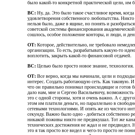
было какой-то конкретной практической цели, им б
ВС:
Ну, да. Это было такое счастливое время, ко
удовлетворения собственного любопытства. Никто н
нельзя было, даже в ящике, но понять и разобратьс
советской системы финансирования академической 
сошлось, особое положение конторы, и люди, и день
ОТ:
Которое, действительно, не требовало немедле
организации. То есть, разрабатывать какую-то идею
воплотить, закрыть какой-то финансовой отдачей.
ВС:
Целью было просто новое знание, технология.
ОТ:
Все верно, когда мы начинали, цели и подходы
интерес. Создать работающую сеть. Как таковую. И
что он правильно понимал происходящие и готов бы
дало нам, мне и Сергею Васильевичу, возможность с
это с одной стороны, хотя и очень важно. А с друго
этом им платили деньги, но параллельно в свобод
сетевыми технологиями. И опять же из чистого инте
секунду. Важно было одно - добиться собственно р
никакой поживы никто не предвкушал. Тот же канал
технических достижения не ждал и не предвидел. Н
это я так просто все видел и чего-то просто не пон