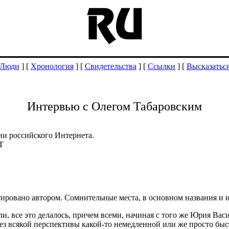
Люди
] [
Хронология
] [
Свидетельства
] [
Ссылки
] [
Высказатьс
Интервью с Олегом Табаровским
ии российского Интернета.
Т
ровано автором. Сомнительные места, в основном названия и име
ли, все это делалось, причем всеми, начиная с того же Юрия Вас
без всякой перспективы какой-то немедленной или же просто быс