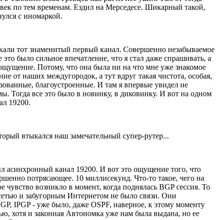
овек по тем временам. Ездил на Мерседесе. Шикарный такой,
нулся с иномаркой.
пускали тот знаменитый первый канал. Совершенно незабываемое
 это было сильное впечатление, что я стал даже спрашивать, а
 ощущение. Потому, что она была ни на что мне уже знакомое
ние от наших междугородок, а тут вдруг такая чистота, особая,
изованные, благоустроенные. И там я впервые увидел не
ы. Тогда все это было в новинку, в диковинку. И вот на одном
ал 19200.
торый втыкался наш замечательный супер-рутер...
был асинхронный канал 19200. И вот это ощущение того, что
ершенно потрясающее. 10 миллисекунд. Что-то такое, чего на
ое чувство возникло в момент, когда поднялась BGP сессия. То
 сетью и забугорным Интернетом не было связи. Они
GP, IPGP - уже было, даже OSPF, наверное, к этому моменту
ью, хотя и законная Автономка уже нам была выдана, но ее