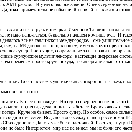
ас в АМТ работал. И у него был начальник. Очень серьезный чел
йв. Да, тоже примечательное событие. Я первый раз в жизни столк
раз в жизни сел за руль иномарки. Именно в Таллине, когда за
 не надо напрягаться, буквально пальцем крутишь руль. И такое
 а делалось все на таллинской междугородке. Тоже удивительное
м, сям, на М9 довольно часто, в общем, имел какое-то представле
теков, все супер. Настоящие, современные залы, правильно орган
красивые буржуйские мультиплексоры, настоящие цифровые систем
по тем временам просто круче некуда, и был организован этот кан
синки. То есть в этом мультике был асинхронный разъем, в ко
 замешивал в поток...
вспомнить. Кто ее производил. Но одно совершенно точно - это 
дключили, подняли, сделали пинг - работает. Время какое-то сов
потерь. Круче не бывает. Просто супер. Но особое, самое сильн
ент соединения сетей. Ведь до этого между нашей российской IP
UCP-соединение. Да, мы уже были настоящей IP сетью, внутри B
 она не была Интернетом, мир нас не видел, мы не были его част