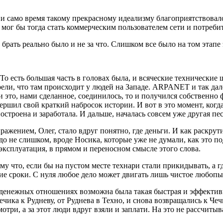
и само время такому прекрасному идеализму благоприятствовало. 
 мог бы тогда стать коммерческим пользователем сети и потребит
и брать реально было и не за что. Слишком все было на том этапе
 То есть большая часть в головах была, и всяческие технически
ли, что там происходит у людей на Западе. ARPANET и так далее,
то и это, нами сделанное, соединилось, то и получился собствен
вершил свой краткий набросок истории. И вот в это момент, ког
строена и заработала. И дальше, началась совсем уже другая пес
ажением, Олег, cтало вдруг понятно, где деньги. И как раскрути
до не слишком, вроде Носика, которые уже не думали, как это по
 эксплуатация, в прямом и переносном смысле этого слова.
му что, если бы на пустом месте технари стали прикидывать, а г
гие сроки. С нуля любое дело может двигать лишь чистое любопы
-денежных отношениях возможна была такая быстрая и эффективная
чика к Рудневу, от Руднева в Техно, и снова возвращались к Чеч
смотри, а за этот люди вдруг взяли и заплати. На это не рассчит