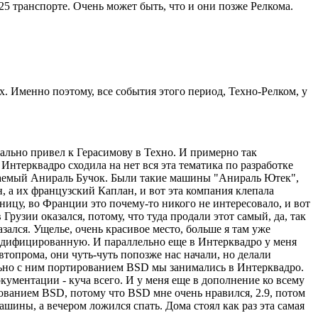
25 транспорте. Очень может быть, что и они позже Релкома.
ах. Именно поэтому, все события этого период, Техно-Релком, у
вально привел к Герасимову в Техно. И примерно так
Интерквадро сходила на нет вся эта тематика по разработке
ываемый Анираль Бучок. Были такие машины "Анираль Ютек",
, а их французский Каплан, и вот эта компания клепала
ницу, во Франции это почему-то никого не интересовало, и вот
рузии оказался, потому, что туда продали этот самый, да, так
азался. Ущелье, очень красивое место, больше я там уже
модифицированную. И параллельно еще в Интерквадро у меня
опрома, они чуть-чуть попозже нас начали, но делали
льно с ним портированием BSD мы занимались в Интерквадро.
ументации - куча всего. И у меня еще в дополнение ко всему
ованием BSD, потому что BSD мне очень нравился, 2.9, потом
ашины, а вечером ложился спать. Дома стоял как раз эта самая