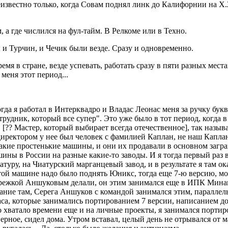
еизвестно только, когда Совам поднял линк до Калифорнии на X.
, а где числился на фул-тайм. В Релкоме или в Техно.
 и Турчин, и Чечик были везде. Сразу и одновременно.
емя в стране, везде успевать, работать сразу в пяти разных мест
меня этот период...
огда я работал в Интерквадро и Владас Леонас меня за ручку бук
удник, который все супер". Это уже было в тот период, когда в 
[?? Мастер, который выбирает всегда отечественное], так наз
иректором у нее был человек с фамилией Каплан, не наш Каплан
акие простенькие машины, и они их продавали в основном загра
ны в России на разные какие-то заводы. И я тогда первый раз в Г
туру, на Чиатурский марганцевый завод, и в результате я там ок
а той машине надо было поднять Юникс, тогда еще 7-ю версию, 
режкой Аншуковым делали, он этим занимался еще в ИПК Минавт
вание там, Серега Аншуков с командой занимался этим, паралле
а, которые занимались портированием 7 версии, написанием док
о хватало времени еще и на личные проекты, я занимался портир
верное, сидел дома. Утром вставал, целый день не отрывался от м