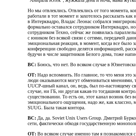
"Анираль Ютек", жужжала день и ночь, мама жутко р
Но мы отвлеклись. Отвлеклись от того момента, ко
работали в тот момент и захотелось рассказать как
в Интерквадро, Владас Леонас собрался эмигрирова
формально оставался сотрудником Интерквадро, но у
сотрудником Техно, сейчас же появилась параллель
с юником без всякой связи с сетями, передачей данн
эмоциональная реакция, в момент, когда все было з
конференции свободно делятся информацией, рассказ
будучи в числе защитников Белого дома, тоже напис
ВС:
Боюсь, что нет. Во всяком случае в Юзнетовски
ОТ:
Надо вспомнить. Но главное, то что меня это 
люди оказываются могут обмениваться мнениями, то
UUCP-шный канал, он, ведь, был по-настоящему св
случае, ни ГБ, ни другая какая-то тогдашняя контр
существовании. То есть он, этот канал возник без 
эмоционального ощущения, надо же, как классно, м
SUUG. Была такая контора.
ВС:
Да, да. Soviet Uniх Users Group. Дмитрий Бур
сети, фактически обходя государственную монополи
ОТ:
Во всяком случае именно там я познакомился 