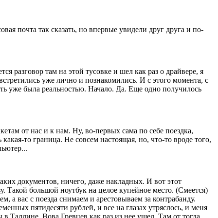
овая почта так сказать, но впервые увидели друг друга и по-
тся разговор там на этой тусовке и шел как раз о драйвере, я
стретились уже лично и познакомились. И с этого момента, с
сеть уже была реальностью. Начало. Да. Еще одно получилось
ам от нас и к нам. Ну, во-первых сама по себе поездка,
акая-то граница. Не совсем настоящая, но, что-то вроде того,
ьютер...
аких документов, ничего, даже накладных. И вот этот
зу. Такой большой ноутбук на целое купейное место. (Смеется)
м, а вас с поезда снимаем и арестовываем за контрабанду.
еменных пятидесяти рублей, и все на глазах утряслось, и меня
в Таллине. Вова Гревцев как раз из нее ушел. Там от тогда