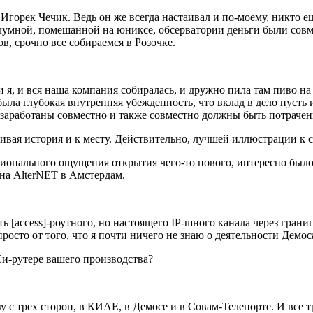
горек Чечик. Ведь он же всегда настаивал и по-моему, никто еще
чумной, помешанной на юниксе, обсерватории деньги были совме
в, срочно все собираемся в Розочке.
 я, и вся наша компания собиралась, и дружно пила там пиво на 
ыла глубокая внутренняя убежденность, что вклад в дело пусть и
 заработаны совместно и также совместно должны быть потрачен
вая история и к месту. Действительно, лучшей иллюстрации к с
ционального ощущения открытия чего-то нового, интересно было
 на AlterNET в Амстердам.
ь [access]-роутного, но настоящего IP-шного канала через грани
осто от того, что я почти ничего не знаю о деятельности Демос
-рутере вашего производства?
 с трех сторон, в КИАЕ, в Демосе и в Совам-Телепорте. И все т