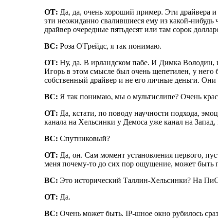
ОТ:
Да, да, очень хороший пример. Эти драйвера и И
эти неожиданно свалившиеся ему из какой-нибудь 
драйвер очередные пятьдесят или там сорок долларо
ВС:
Роза О'Грейдс, я так понимаю.
ОТ:
Ну, да. В ирландском пабе. И Димка Володин, и
Игорь в этом смысле был очень щепетилен, у него б
собственный драйвер и не его личные деньги. Они
ВС:
Я так понимаю, мы о мультислипе? Очень краси
ОТ:
Да, кстати, по поводу научности подхода, эмо
канала на Хельсинки у Демоса уже канал на Запад,
ВС:
Спутниковый?
ОТ:
Да, он. Сам момент установления первого, пуст
меня почему-то до сих пор ощущение, может быть пр
ВС:
Это исторический Таллин-Хельсинки? На ПиСи
ОТ:
Да.
ВС:
Очень может быть. IP-шное окно рубилось сразу