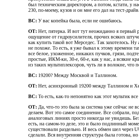
был техническим директором, а потом, кстати, у н
230, по-моему, кузов и он мне его дал на тест-дра
ВС:
У вас копейка была, если не ошибаюсь.
ОТ:
Нет, пятерка. И вот тут неожиданно я первый 
ощущение от гидроусилителя, прочих всяких штучек,
как купить такой вот Мерседес. Так захотелось. Ну
не похоже. То есть, я уже бывал к этому времени та
все белое, ухоженное, никаких пучков, грязи, под
простые, ИКМ-ки, 30-е, 60-е, как у нас, а всякие 
из таких мультиплексоров, чуть ли в волокне, что 
ВС:
19200? Между Москвой и Таллином.
ОТ:
Нет, асинхронный 19200 между Таллином и Хель
ВС:
То есть, как-то непонятно как этот мультик все
ОТ:
Да, что-то это была за система уже сейчас не 
делаем. Вот это самое соединение. Все собрали, по
аналоговых линиях просто никогда не увидишь. Без 
есть, на самом-то деле, это и было подлинный мом
существовали раздельно. И весь обмен шел через U
сделали. Вся внутренняя структура была готова, но