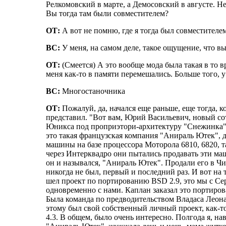
Релкомовский в марте, а Демосовский в августе. Н
Вы тогда там были совместителем?
ОТ:
А вот не помню, где я тогда был совместителем
ВС:
У меня, на самом деле, такое ощущение, что вы
ОТ:
(Смеется) А это вообще мода была такая в то вр
меня как-то в памяти перемешались. Больше того, у 
ВС:
Многостаночника
ОТ:
Пожалуй, да, начался еще раньше, еще тогда, к
представил. "Вот вам, Юрий Васильевич, новый сотр
Юникса под проприэтори-архитектуру "Снежинка" 
это такая французская компания "Анираль Ютек", д
машины на базе процессора Моторола 6810, 6820, т
через Интерквадро они пытались продавать эти маши
он и назывался, "Анираль Ютек". Продали его в Чиа
никогда не был, первый и последний раз. И вот н
шел проект по портированию BSD 2.9, это мы с Се
одновременно с нами. Каплан заказал это портиро
Была команда по предводительством Владаса Леонас
этому был свой собственный личный проект, как-т
4.3. В общем, было очень интересно. Полгода я, на