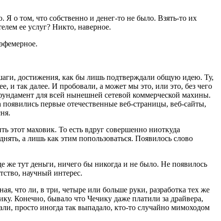
Я о том, что собственно и денег-то не было. Взять-то их
елем ее услуг? Никто, наверное.
 эфемерное.
е шаги, достижения, как бы лишь подтверждали общую идею. Ту,
 и так далее. И пробовали, а может мы это, или это, без чего
но фундамент для всей нынешней сетевой коммерческой махины.
да появились первые отечественные веб-страницы, веб-сайты,
ня.
ть этот маховик. То есть вдруг совершенно ниоткуда
днять, а лишь как этим попользоваться. Появилось слово
де же тут деньги, ничего бы никогда и не было. Не появилось
тство, научный интерес.
, что ли, в три, четыре или больше руки, разработка тех же
ику. Конечно, бывало что Чечику даже платили за драйвера,
ывали, просто иногда так выпадало, кто-то случайно мимоходом