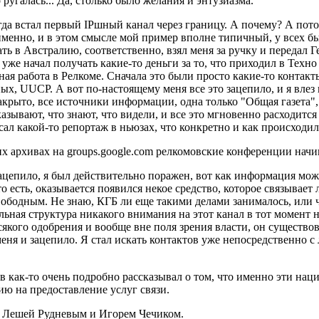
угалась... Да, столько было желания и энтузиазма.
гда встал первый IPшный канал через границу. А почему? А пото
 именно, и в этом смысле мой пример вполне типичный, у всех бы
ть в Австралию, соответственно, взял меня за ручку и передал 
же начал получать какие-то деньги за то, что приходил в Техно и
ная работа в Релкоме. Сначала это были просто какие-то контак
ых, UUCP. А вот по-настоящему меня все это зацепило, и я влез в
акрыто, все источники информации, одна только "Общая газета",
ывают, что знают, что видели, и все это мгновенно расходится по
ал какой-то репортаж в ньюзах, что конкретно и как происходило
х архивах на groups.google.com релкомовские конференции начина
зацепило, я был действительно поражен, вот как информация мо
 есть, оказывается появился некое средство, которое связывает 
ободным. Не знаю, КГБ ли еще такими делами занималось, или 
ольная структура никакого внимания на этот канал в тот момент 
всякого одобрения и вообще вне поля зрения власти, он существов
еня и зацепило. Я стал искать контактов уже непосредственно с
ков как-то очень подробно рассказывал о том, что именно эти на
ю на предоставление услуг связи.
с Лешей Рудневым и Игорем Чечиком.