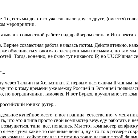
 То, есть мы до этого уже слышали друг о друге, (смеется) голос
ом мероприятии.
вязывал к совместной работе над драйвером слипа в Интеректив.
е. Вернее совместная работа началась потом. Действительно, каже
аже обмениваться каким-то электронными письмами, но там мы в
е сетей. Тогда, конечно, не было тут никакого IP, но UUCP'шная 
...
 через Таллин на Хельсинки. И первым настоящим IP-шным пакет
у что к тому времени уже между Россией и Эстонией появилась к
о, но пограничники, таможня. И вот Бурков вручил мне это комп
российский юникс-рутер..
дельное купейное место, и вот граница, естественно, у меня ник
ь, что это я типа просто свой компьютер везу, еду работать и ве
л возмущаться, типа, все, попались. Мы этот компьютер конфискуе
 я ему сунул какие-то смешные деньги, ну что-то в размере совр
кая команда, сейчас правда не помню точно название этой фирмы 