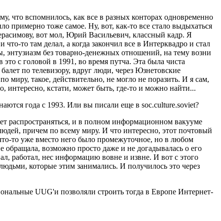
му, что вспомнилось, как все в разных конторах одновременно
ло примерно тоже самое. Ну, вот, как-то все стало выдыхаться
Герасимову, вот мол, Юрий Васильевич, классный кадр. Я
 что-то там делал, а когда закончил все в Интерквадро и стал
ты, энтузиазм без товарно-денежных отношений, на тему возни
 это с головой в 1991, во время путча. Эта была чиста
 балет по телевизору, вдруг люди, через Юзнетовские
 миру, такое, действительно, не могло не поразить. И я сам,
, интересно, кстати, может быть, где-то и можно найти...
ются года с 1993. Или вы писали еще в soc.culture.soviet?
жет распространяться, и в полном информационном вакууме
людей, причем по всему миру. И что интересно, этот почтовый
что-то уже вместо него было промежуточное, но в любом
не обращала, возможно просто даже и не догадывалась о его
ал, работал, нес информацию вовне и извне. И вот с этого
 людьми, которые этим занимались. И получилось это через
циональные UUG'и позволяли строить тогда в Европе Интернет-